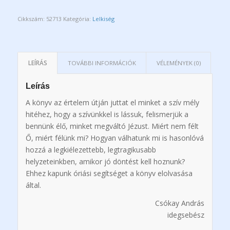
Cikkszám:
52713
Kategória:
Lelkiség
LEÍRÁS
TOVÁBBI INFORMÁCIÓK
VÉLEMÉNYEK (0)
Leírás
A könyv az értelem útján juttat el minket a szív mély
hitéhez, hogy a szívünkkel is lássuk, felismerjük a
bennünk élő, minket megváltó Jézust. Miért nem félt
Ő, miért félünk mi? Hogyan válhatunk mi is hasonlóvá
hozzá a legkiélezettebb, legtragikusabb
helyzeteinkben, amikor jó döntést kell hoznunk?
Ehhez kapunk óriási segítséget a könyv elolvasása
által.
Csókay András
idegsebész