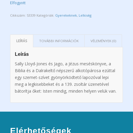
Elfogyott
Cikkszám:
53339
Kategóriák:
Gyerekeknek
,
Lelkiség
LEÍRÁS
TOVÁBBI INFORMÁCIÓK
VÉLEMÉNYEK (0)
Leírás
Sally Lloyd-Jones és Jago, a Jézus meséskönyve, a
Biblia és a Dalrakeltő népszerű alkotópárosa ezúttal
egy szemet-szívet gyönyörködtető lapozóval lepi
meg a legkisebbeket és a 139. zsoltár üzenetével
bátorítja őket: Isten mindig, minden helyen velük van.
Elérhetőségek