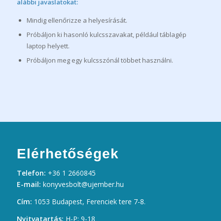
alábbi javaslatokat:
Mindig ellenőrizze a helyesírását.
Próbáljon ki hasonló kulcsszavakat, például táblagép
laptop helyett.
Próbáljon meg egy kulcsszónál többet használni.
Elérhetőségek
Telefon:
+36 1 2660845
E-mail:
konyvesbolt@ujember.hu
Cím:
1053 Budapest, Ferenciek tere 7-8.
Nyitvatartás:
H-P: 9-18