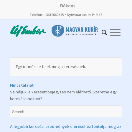
Fiókom
Telefon: +3612660845 • Nyitvatartás: H-P: 9-18
Egy termék se felelt meg a keresésnek.
Nincs találat
Sajnáljuk, a keresett bejegyzés nem elérhető. Szeretne egy
keresést indítani?
A legjobb keresési eredmények eléréséhez fontolja meg az