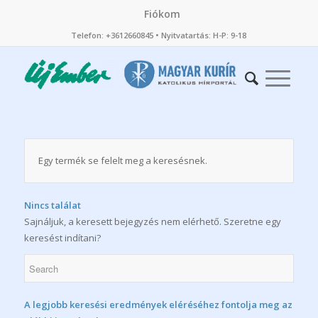
Fiókom
Telefon: +3612660845 • Nyitvatartás: H-P: 9-18
Egy termék se felelt meg a keresésnek.
Nincs találat
Sajnáljuk, a keresett bejegyzés nem elérhető. Szeretne egy
keresést indítani?
A legjobb keresési eredmények eléréséhez fontolja meg az