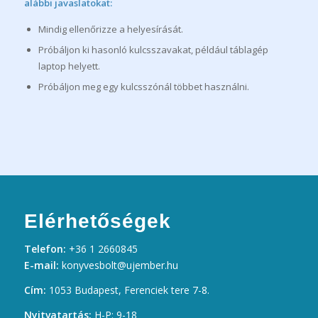
alábbi javaslatokat:
Mindig ellenőrizze a helyesírását.
Próbáljon ki hasonló kulcsszavakat, például táblagép
laptop helyett.
Próbáljon meg egy kulcsszónál többet használni.
Elérhetőségek
Telefon:
+36 1 2660845
E-mail:
konyvesbolt@ujember.hu
Cím:
1053 Budapest, Ferenciek tere 7-8.
Nyitvatartás:
H-P: 9-18