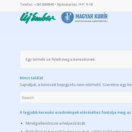
Telefon: +3612660845 • Nyitvatartás: H-P: 9-18
Egy termék se felelt meg a keresésnek.
Nincs találat
Sajnáljuk, a keresett bejegyzés nem elérhető. Szeretne egy ker
A legjobb keresési eredmények eléréséhez fontolja meg az a
Mindig ellenőrizze a helyesírását.
Próbáljon ki hasonló kulcsszavakat, például táblagép laptop