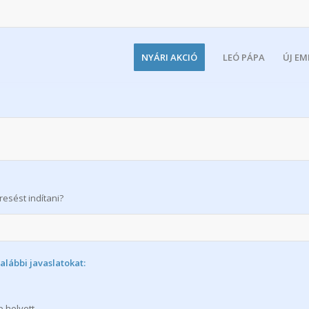
NYÁRI AKCIÓ
LEÓ PÁPA
ÚJ E
esést indítani?
lábbi javaslatokat:
 helyett.