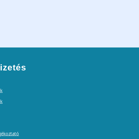
izetés
ek
ók
ájékoztató