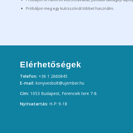
Próbáljon meg egy kulcsszónál többet használni.
Elérhetőségek
Telefon:
+36 1 2660845
E-mail:
konyvesbolt@ujember.hu
Cím:
1053 Budapest, Ferenciek tere 7-8.
Nyitvatartás:
H-P: 9-18