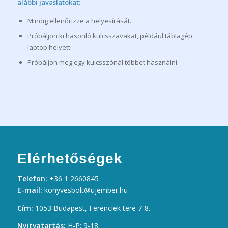
alábbi javaslatokat:
Mindig ellenőrizze a helyesírását.
Próbáljon ki hasonló kulcsszavakat, például táblagép
laptop helyett.
Próbáljon meg egy kulcsszónál többet használni.
Elérhetőségek
Telefon:
+36 1 2660845
E-mail:
konyvesbolt@ujember.hu
Cím:
1053 Budapest, Ferenciek tere 7-8.
Nyitvatartás:
H-P: 9-18