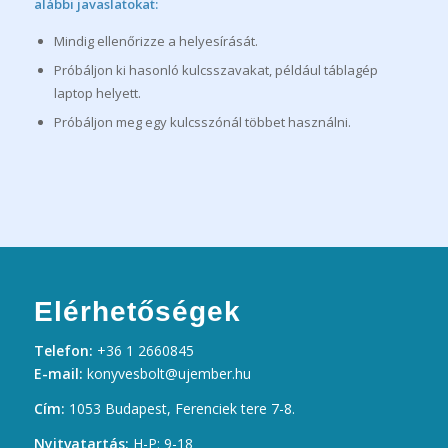
alábbi javaslatokat:
Mindig ellenőrizze a helyesírását.
Próbáljon ki hasonló kulcsszavakat, például táblagép
laptop helyett.
Próbáljon meg egy kulcsszónál többet használni.
Elérhetőségek
Telefon:
+36 1 2660845
E-mail:
konyvesbolt@ujember.hu
Cím:
1053 Budapest, Ferenciek tere 7-8.
Nyitvatartás:
H-P: 9-18