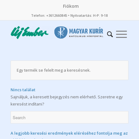
Fiókom
Telefon: +3612660845 • Nyitvatartás: H-P: 9-18
Egy termék se felelt meg a keresésnek.
Nincs találat
Sajnáljuk, a keresett bejegyzés nem elérhető. Szeretne egy
keresést indítani?
A legjobb keresési eredmények eléréséhez fontolja meg az