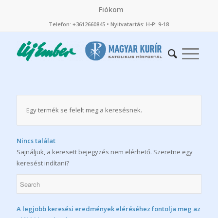
Fiókom
Telefon: +3612660845 • Nyitvatartás: H-P: 9-18
Egy termék se felelt meg a keresésnek.
Nincs találat
Sajnáljuk, a keresett bejegyzés nem elérhető. Szeretne egy
keresést indítani?
A legjobb keresési eredmények eléréséhez fontolja meg az