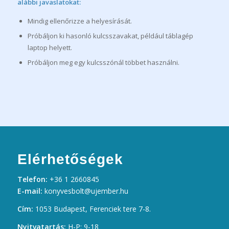
alábbi javaslatokat:
Mindig ellenőrizze a helyesírását.
Próbáljon ki hasonló kulcsszavakat, például táblagép
laptop helyett.
Próbáljon meg egy kulcsszónál többet használni.
Elérhetőségek
Telefon:
+36 1 2660845
E-mail:
konyvesbolt@ujember.hu
Cím:
1053 Budapest, Ferenciek tere 7-8.
Nyitvatartás:
H-P: 9-18