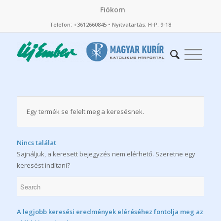
Fiókom
Telefon: +3612660845 • Nyitvatartás: H-P: 9-18
Egy termék se felelt meg a keresésnek.
Nincs találat
Sajnáljuk, a keresett bejegyzés nem elérhető. Szeretne egy
keresést indítani?
A legjobb keresési eredmények eléréséhez fontolja meg az