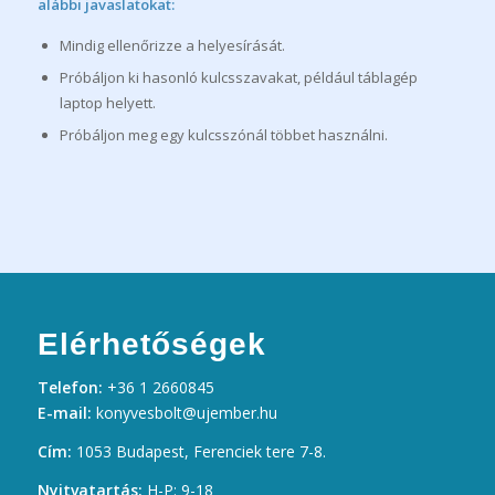
alábbi javaslatokat:
Mindig ellenőrizze a helyesírását.
Próbáljon ki hasonló kulcsszavakat, például táblagép
laptop helyett.
Próbáljon meg egy kulcsszónál többet használni.
Elérhetőségek
Telefon:
+36 1 2660845
E-mail:
konyvesbolt@ujember.hu
Cím:
1053 Budapest, Ferenciek tere 7-8.
Nyitvatartás:
H-P: 9-18