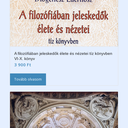
A filozófiában jeleskedők élete és nézetei tíz könyvben
VI-X. könyv
3 900
Ft
Tovább olvasom