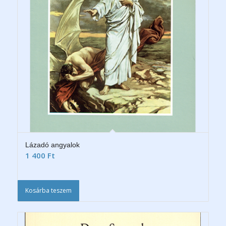
Lázadó angyalok
1 400
Ft
Kosárba teszem