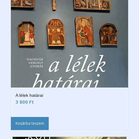
A lélek határai
3 800
Ft
Kosárba teszem