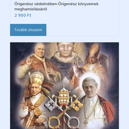
Órigenész védelmében-Órigenész könyveinek
meghamisításáról
2 900
Ft
Tovább olvasom