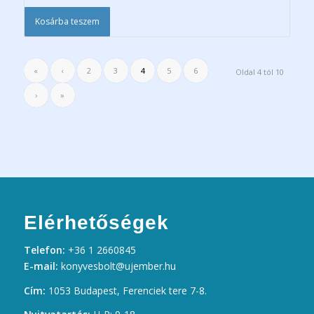
Kosárba teszem
«
‹
2
3
4
5
6
Oldal 4 tól 10
›
»
Elérhetőségek
Telefon:
+36 1 2660845
E-mail:
konyvesbolt@ujember.hu
Cím:
1053 Budapest, Ferenciek tere 7-8.