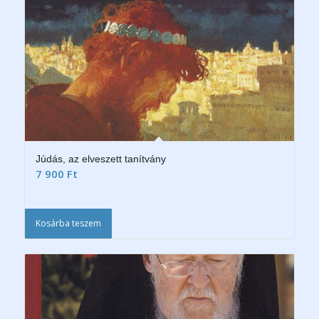
Júdás, az elveszett tanítvány
7 900
Ft
Kosárba teszem