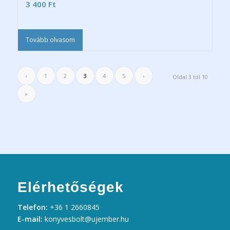
3 400
Ft
Tovább olvasom
‹
1
2
3
4
5
›
Oldal 3 tól 10
»
Elérhetőségek
Telefon:
+36 1 2660845
E-mail:
konyvesbolt@ujember.hu