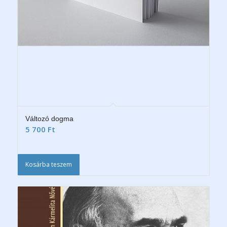
Változó dogma
5 700
Ft
Kosárba teszem