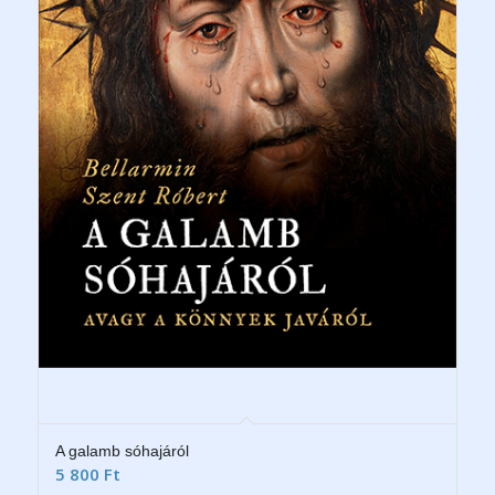
A galamb sóhajáról
5 800
Ft