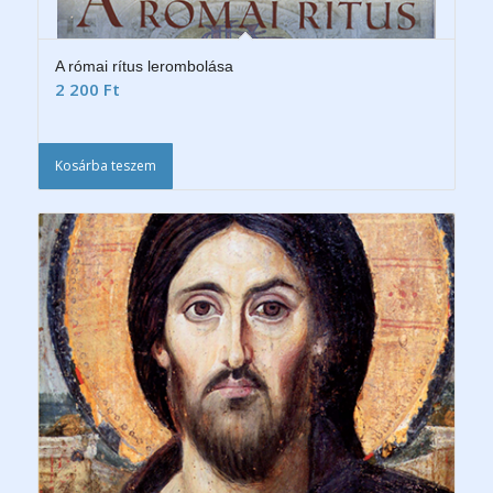
A római rítus lerombolása
2 200
Ft
Kosárba teszem