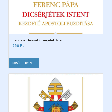
Laudate Deum-Dícsérjétek Istent
750
Ft
Kosárba teszem