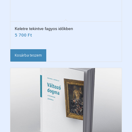
Keletre tekintve fagyos időkben
5 700
Ft
Kosárba teszem