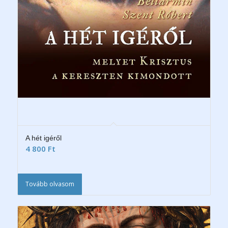
A hét igéről
4 800
Ft
Tovább olvasom