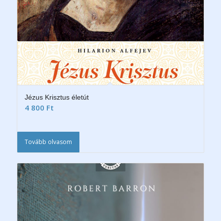
Jézus Krisztus életút
4 800
Ft
Tovább olvasom