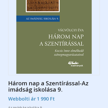
Három nap a Szentírással-Az
imádság iskolása 9.
Webbolti ár
1 990
Ft
Az imádság iskolája 9.