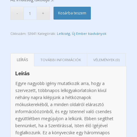
Kosárba teszem
Cikkszám:
53641
Kategóriák:
Lelkiség
,
Új Ember kiadványok
LEÍRÁS
TOVÁBBI INFORMÁCIÓK
VÉLEMÉNYEK (0)
Leírás
Egyre nagyobb igény mutatkozik arra, hogy a
szervezett, többnapos lelkigyakorlatokon kívül
néhány napra kilépjünk a hétköznapok
mókuskerekéből, a minden oldalról elárasztó
információözönből, és egy Istennel való csendes
együttlétben megújuljon a lelkünk. Ebben segíthet
bennünket, ha a Szentírással, Isten élő Igéjével
foglalkozunk. Ez a könyvecske egy háromnapos