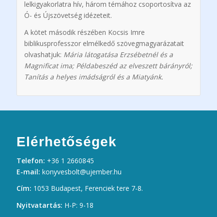
lelkigyakorlatra hív, három témához csoportosítva az
Ó- és Újszövetség idézeteit.
A kötet második részében Kocsis Imre
biblikusprofesszor elmélkedő szövegmagyarázatait
olvashatjuk:
Mária látogatása Erzsébetnél és a
Magnificat ima; Példabeszéd az elveszett bárányról;
Tanítás a helyes imádságról és a Miatyánk.
Elérhetőségek
Telefon:
+36 1 2660845
E-mail:
konyvesbolt@ujember.hu
Cím:
1053 Budapest, Ferenciek tere 7-8.
Nyitvatartás:
H-P: 9-18